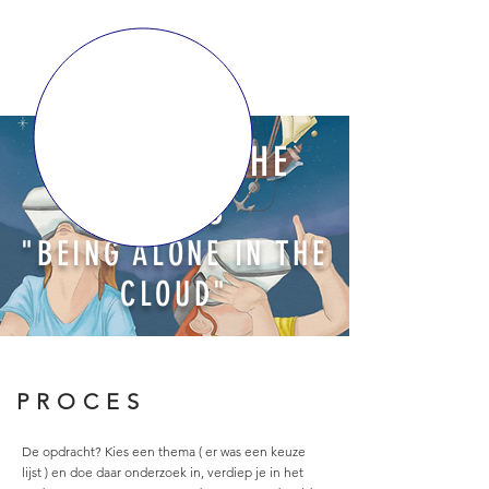
DRAWING THE
TIMES
"BEING ALONE IN THE
CLOUD"
TERUG NAAR OVERZICHT
PROCES
De opdracht? Kies een thema ( er was een keuze
lijst ) en doe daar onderzoek in, verdiep je in het